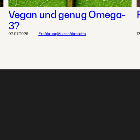
Vegan und genug Omega-
3?
02.07.2026
Ernährung
Mikronährstoffe
1
Geschäft
n oder dich