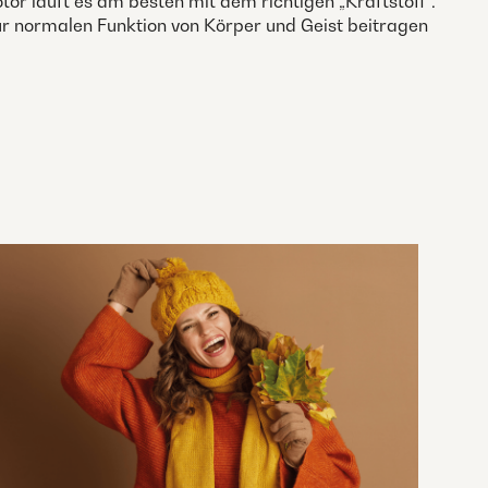
tor läuft es am besten mit dem richtigen „Kraftstoff“.
ur normalen Funktion von Körper und Geist beitragen