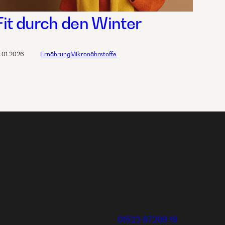
Fit durch den Winter
2.01.2026
Ernährung
Mikronährstoffe
Leben Lebenswert
Stefan Nägele
Erfurterstrasse 11
71540 Murrhardt
Mobil:
01522 87209 19