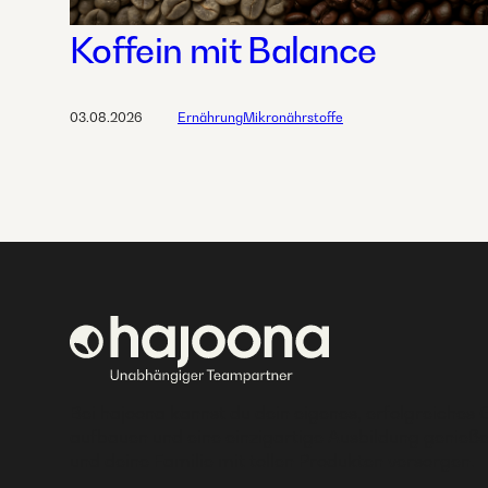
Koffein mit Balance
03.08.2026
Ernährung
Mikronährstoffe
Bei hajoona kannst du dein eigenes, erfolgreiches 
aufbauen und eine einzigartige Ausbildung genieße
und deine Familie mit tollen Produkten versorgen.