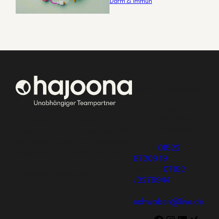
Darm & Immun
Leben Lebenswert
Stefan Nägele
Erfurterstrasse 11
Bei hajoona kannst du dein
71540 Murrhardt
eigenes, erfolgreiches Geschäft
aufbauen und eine einzigartige
Mobil:
01522
Ausbildung genießen oder dich
87209 19
und deine Familie mit tollen
Telefon:
07192
Produkten versorgen.
/2279944
E-Mail:
schwaben@live.de