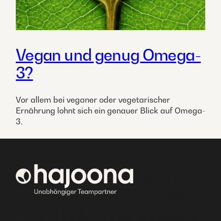
Vegan und genug Omega-
3?
Vor allem bei veganer oder vegetarischer
Ernährung lohnt sich ein genauer Blick auf Omega-
3.
Leben Lebenswert
Stefan Nägele
Erfurterstrasse 11
Bei hajoona kannst du dein
71540 Murrhardt
eigenes, erfolgreiches Geschäft