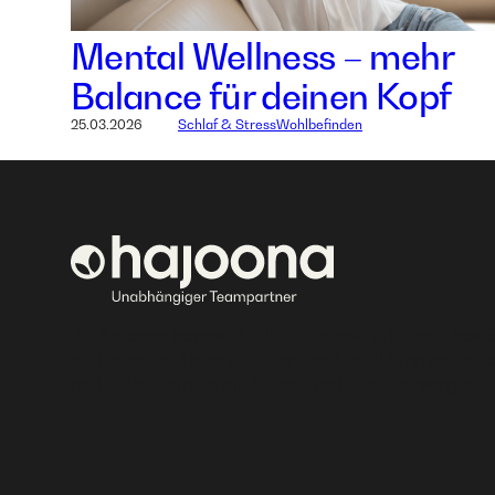
Mental Wellness – mehr
Balance für deinen Kopf
25.03.2026
Schlaf & Stress
Wohlbefinden
Bei hajoona kannst du dein eigenes, erfolgreiches 
aufbauen und eine einzigartige Ausbildung genieße
und deine Familie mit tollen Produkten versorgen.