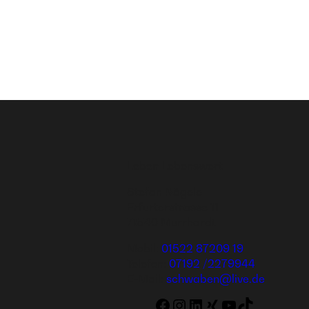
Leben Lebenswert
Stefan Nägele
Erfurterstrasse 11
71540 Murrhardt
Mobil:
01522 87209 19
Telefon:
07192 /2279944
E-Mail:
schwaben@live.de
Facebook
Instagram
LinkedIn
WordPress
YouTube
TikTok