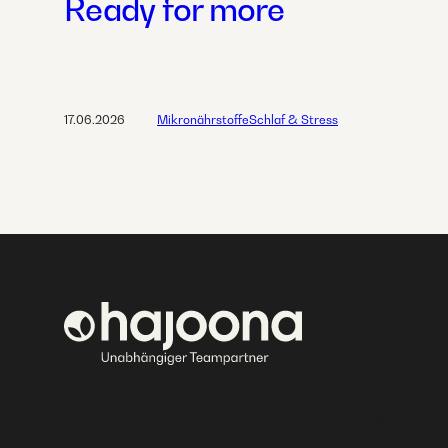
Ready for more
17.06.2026
Mikronährstoffe
Schlaf & Stress
Bei hajoona kannst du dein eigenes, erfolgreiches 
aufbauen und eine einzigartige Ausbildung genieße
und deine Familie mit tollen Produkten versorgen.