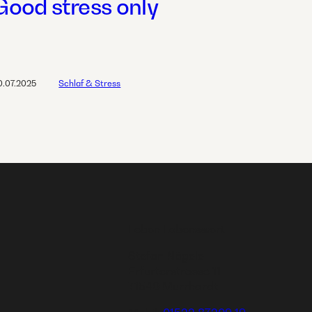
Good stress only
0.07.2025
Schlaf & Stress
Leben Lebenswert
Stefan Nägele
Erfurterstrasse 11
71540 Murrhardt