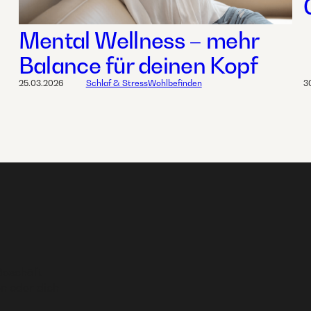
Mental Wellness – mehr
Balance für deinen Kopf
25.03.2026
Schlaf & Stress
Wohlbefinden
3
Geschäft
n oder dich