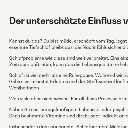
Der unterschätzte Einfluss 
Kennst du das? Du bist müde, erschöpft vom Tag, legst di
ersehnte Tiefschlaf bleibt aus, die Nacht fühlt sich en
Schlafprobleme wie diese sind weit verbreitet. Eine ei
Zeitraum auftreten, kann das die Lebensqualität erhebl
Schlaf ist viel mehr als eine Ruhepause. Während wir s
Gehirn verarbeitet Erlebtes und der Stoffwechsel läuft
Wohlbefinden.
Was viele aber nicht wissen: Für all diese Prozesse br
Neben Stress, unregelmäßigem Lebensstil oder psychis
Denn bestimmte Vitamine sind direkt oder indirekt an d
Insbesondere das sogenannte „Schlafhormon“ Melatonin s