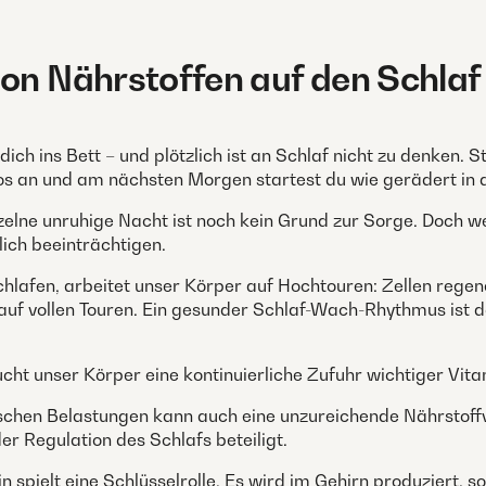
von Nährstoffen auf den Schlaf
ch ins Bett – und plötzlich ist an Schlaf nicht zu denken. S
dlos an und am nächsten Morgen startest du wie gerädert in 
nzelne unruhige Nacht ist noch kein Grund zur Sorge. Doch 
ich beeinträchtigen.
chlafen, arbeitet unser Körper auf Hochtouren: Zellen rege
 auf vollen Touren. Ein gesunder Schlaf-Wach-Rhythmus ist d
aucht unser Körper eine kontinuierliche Zufuhr wichtiger Vi
chen Belastungen kann auch eine unzureichende Nährstoffve
er Regulation des Schlafs beteiligt.
pielt eine Schlüsselrolle. Es wird im Gehirn produziert, s